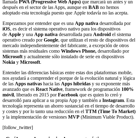
llamada
PWA (Progressive Web Apps)
que marcará un antes y un
después en el sector de las Apps, aunque en
BAB
no hemos
adoptado esta tecnología puesto que Apple todavía no las acepta.
Empezamos por entender que es una
App nativa
desarrollada por
iOS
, es decir el sistema operativo nativo para los dispositivos
de
Apple
y una
App nativa
desarrollada para
Android
el sistema
operativo creado por
Google
, que utilizan el resto de dispositivos del
mercado independientemente del fabricante, a excepción de otros
sistemas más residuales como
Windows Phone,
desarrollado por
Microsoft
y actualmente sólo instalado de serie en dispositivos
Nokia
y
Microsoft
.
Entender las diferencias básicas entre estas dos plataformas mobile,
nos ayudará a comprender el porque de la evolución natural y lógica
de las
Apps nativas
hacia las
Apps híbridas
y su exponente más
avanzado que es
React Native
, framework de programación
100%
móvil
, liberado en 2015 por
Facebook
que es quien lo creó y
desarrolló para aplicar a su propia App y también a
Instagram
. Esta
tecnología representa un ahorro sustancial en el tiempo de desarrollo
y costes y por lo tanto una reducción en el
TTM (Time To Market)
y la implementación de versiones
MVP
(Minimum Viable Product).
[follow_twitter]