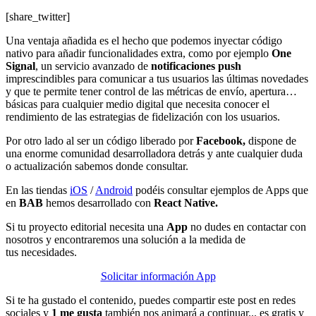
[share_twitter]
Una ventaja añadida es el hecho que podemos inyectar código
nativo para añadir funcionalidades extra, como por ejemplo
One
Signal
, un servicio avanzado de
notificaciones
push
imprescindibles para comunicar a tus usuarios las últimas novedades
y que te permite tener control de las métricas de envío, apertura…
básicas para cualquier medio digital que necesita conocer el
rendimiento de las estrategias de fidelización con los usuarios.
Por otro lado al ser un código liberado por
Facebook,
dispone de
una enorme comunidad desarrolladora detrás y ante cualquier duda
o actualización sabemos donde consultar.
En las tiendas
iOS
/
Android
podéis consultar ejemplos de Apps que
en
BAB
hemos desarrollado con
React Native.
Si tu proyecto editorial necesita una
App
no dudes en contactar con
nosotros y encontraremos una solución a la medida de
tus necesidades.
Solicitar información App
Si te ha gustado el contenido, puedes compartir este post en redes
sociales y
1 me gusta
también nos animará a continuar... es gratis y